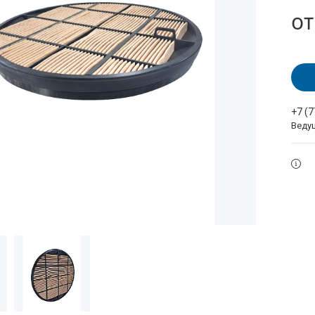
о
+7 (
Веду