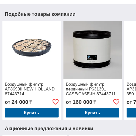
Подобные товары компании
Воздушный фильтр
Воздушный фильтр
Воз
AP8699II NEW HOLLAND
первичный P631391
AP3
87443714
CASE/CASE-IH 87443711
350
24 000
160 000
от
₸
от
₸
от
Купить
Купить
Акционные предложения и новинки