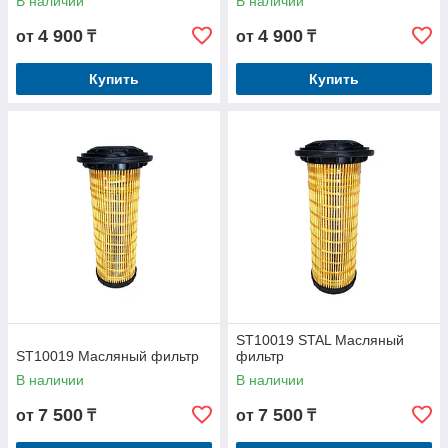
В наличии
В наличии
4 900
4 900
от
₸
от
₸
Купить
Купить
ST10019 STAL Масляный
ST10019 Масляный фильтр
фильтр
В наличии
В наличии
7 500
7 500
от
₸
от
₸