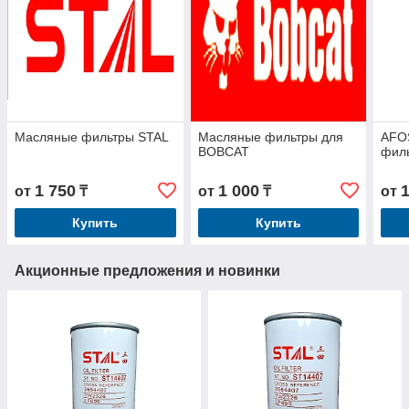
Масляные фильтры STAL
Масляные фильтры для
AFO
BOBCAT
фил
1 750
1 000
от
₸
от
₸
от
Купить
Купить
Акционные предложения и новинки