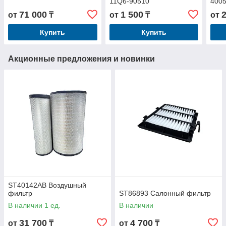
11Q6-90510
400
71 000
1 500
от
₸
от
₸
от
Купить
Купить
Акционные предложения и новинки
ST40142AB Воздушный
фильтр
ST86893 Салонный фильтр
В наличии 1 ед.
В наличии
31 700
4 700
от
₸
от
₸