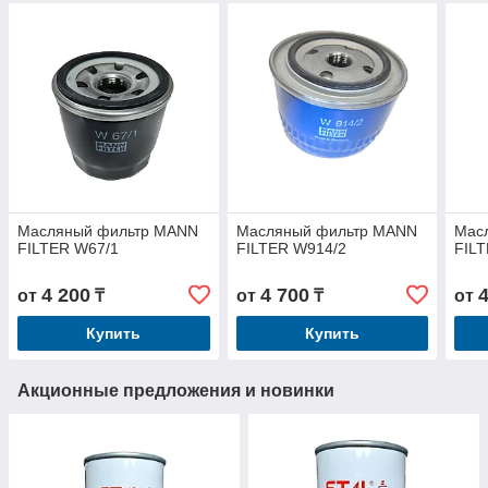
Масляный фильтр MANN
Масляный фильтр MANN
Мас
FILTER W67/1
FILTER W914/2
FIL
4 200
4 700
от
₸
от
₸
от
Купить
Купить
Акционные предложения и новинки