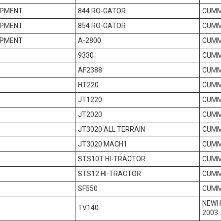
IPMENT
844 RO-GATOR
CUMMI
IPMENT
854 RO-GATOR
CUMMI
IPMENT
A-2800
CUMM
9330
CUMM
AF2388
CUMM
HT220
CUMM
JT1220
CUMMI
JT2020
CUMMI
JT3020 ALL TERRAIN
CUMM
JT3020 MACH1
CUMM
STS10T HI-TRACTOR
CUMM
STS12 HI-TRACTOR
CUMM
SF550
CUMMI
NEWH
TV140
2003