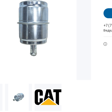
+7 (
Веду