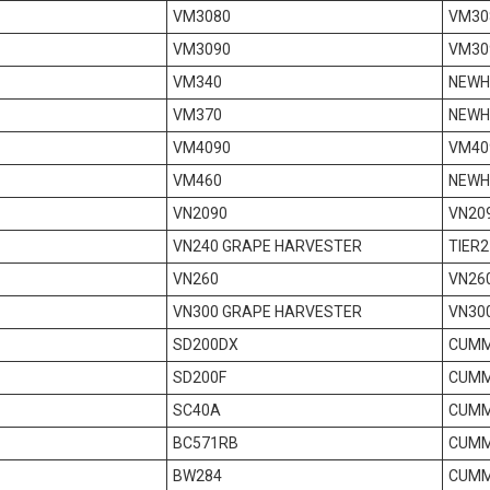
VM3080
VM30
VM3090
VM30
VM340
NEWH
VM370
NEWH
VM4090
VM40
VM460
NEWH
VN2090
VN20
VN240 GRAPE HARVESTER
TIER2
VN260
VN26
VN300 GRAPE HARVESTER
VN30
SD200DX
CUMM
SD200F
CUMM
SC40A
CUMM
BC571RB
CUMM
BW284
CUMM