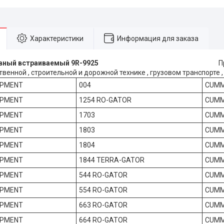
Характеристики
Информация для заказа
 топливный встраиваемый 9R-9925
П
венной , строительной и дорожной технике , грузовом транспорте ,
IPMENT
004
CUMM
IPMENT
1254 RO-GATOR
CUMMI
IPMENT
1703
CUMM
IPMENT
1803
CUMM
IPMENT
1804
CUMM
IPMENT
1844 TERRA-GATOR
CUMM
IPMENT
544 RO-GATOR
CUMM
IPMENT
554 RO-GATOR
CUMM
IPMENT
663 RO-GATOR
CUMM
IPMENT
664 RO-GATOR
CUMM