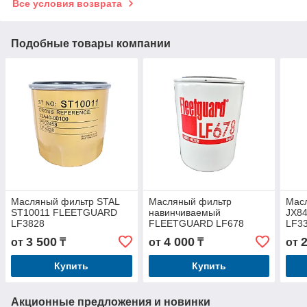
Все условия возврата
Подобные товары компании
Масляный фильтр STAL
Масляный фильтр
Мас
ST10011 FLEETGUARD
навинчиваемый
JX8
LF3828
FLEETGUARD LF678
LF3
JOHN DEERE AR58956
3 500
4 000
от
₸
от
₸
от
Купить
Купить
Акционные предложения и новинки