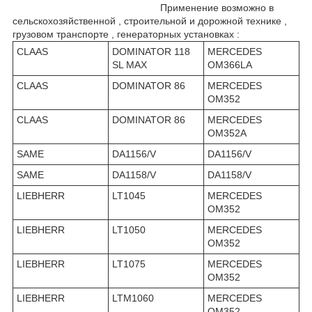
Применение возможно в
сельскохозяйственной , строительной и дорожной технике ,
грузовом транспорте , генераторных установках :
CLAAS
DOMINATOR 118
MERCEDES
SL MAX
OM366LA
CLAAS
DOMINATOR 86
MERCEDES
OM352
CLAAS
DOMINATOR 86
MERCEDES
OM352A
SAME
DA1156/V
DA1156/V
SAME
DA1158/V
DA1158/V
LIEBHERR
LT1045
MERCEDES
OM352
LIEBHERR
LT1050
MERCEDES
OM352
LIEBHERR
LT1075
MERCEDES
OM352
LIEBHERR
LTM1060
MERCEDES
OM352