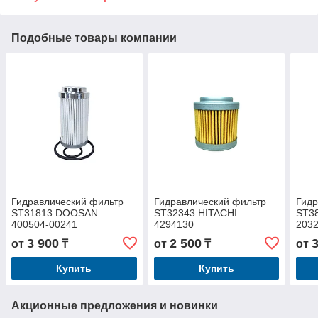
Подобные товары компании
Гидравлический фильтр
Гидравлический фильтр
Гидр
ST31813 DOOSAN
ST32343 HITACHI
ST3
400504-00241
4294130
203
3 900
2 500
от
₸
от
₸
от
Купить
Купить
Акционные предложения и новинки