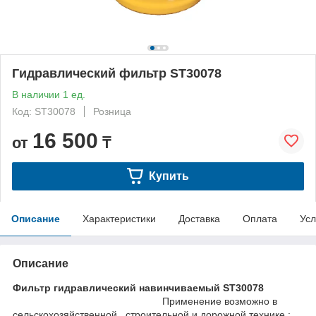
Гидравлический фильтр ST30078
В наличии 1 ед.
Код: ST30078
Розница
16 500
от
₸
Купить
Описание
Характеристики
Доставка
Оплата
Усл
Описание
Фильтр гидравлический навинчиваемый ST30078
Применение возможно в
сельскохозяйственной , строительной и дорожной технике :