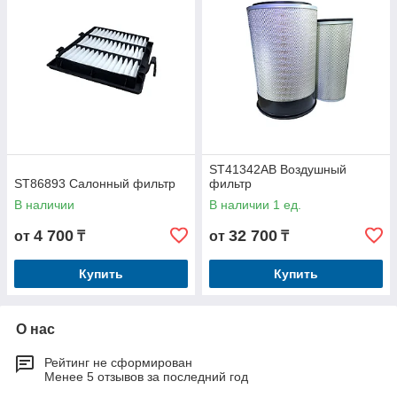
ST41342AB Воздушный
ST86893 Салонный фильтр
фильтр
В наличии
В наличии 1 ед.
4 700
32 700
от
₸
от
₸
Купить
Купить
О нас
Рейтинг не сформирован
Менее 5 отзывов за последний год