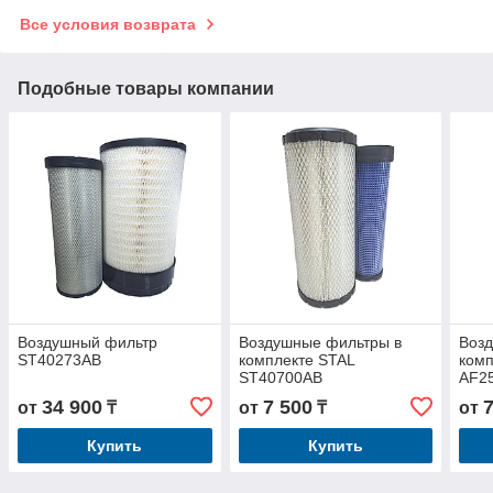
Все условия возврата
Подобные товары компании
Воздушный фильтр
Воздушные фильтры в
Воз
ST40273AB
комплекте STAL
комп
ST40700AB
AF2
34 900
7 500
от
₸
от
₸
от
Купить
Купить