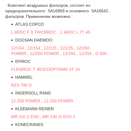
Комплект воздушных фильтров, состоит из:
предохранительного SA16869 и основного SA16642 ,
фильтров. Применение возможно :
ATLAS COPCO
L 6
ROC F 9 TH/CR
ROC , L 6
ROC L 7
T 45
DOOSAN DAEWOO
12/154
,
12/154
,
12/225
,
12/225
,
12/250
POWER
,
12/250 POWER
,
12/255
,
12/255
,
G 500
EPIROC
FLEXIROC T 45
SCOOPTRAM ST 14
HAMMEL
NZS 700 D
INGERSOLL RAND
12.250 POWER
,
12.250 POWER
KLEEMANN REINER
MR 110 Z EVO
,
MR 130 ZI EVO 2
KONECRANES