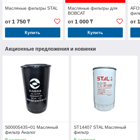
Масляные фильтры STAL
Масляные фильтры для
AFO
BOBCAT
фил
1 750
1 000
от
₸
от
₸
от
Купить
Купить
Акционные предложения и новинки
S00005435+01 Масляный
ST14407 STAL Масляный
фильтр Аналог
фильтр
В наличии
В наличии