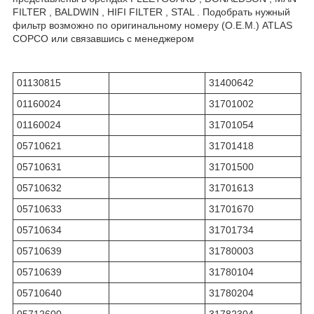
FILTER , BALDWIN , HIFI FILTER , STAL . Подобрать нужный
фильтр возможно по оригинальному номеру (O.E.M.) ATLAS
COPCO или связавшись с менеджером
01130815
31400642
01160024
31701002
01160024
31701054
05710621
31701418
05710631
31701500
05710632
31701613
05710633
31701670
05710634
31701734
05710639
31780003
05710639
31780104
05710640
31780204
05712600
31782304