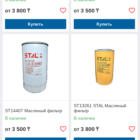
3 800
3 500
от
₸
от
₸
Купить
Купить
ST13261 STAL Масляный
ST14407 Масляный фильтр
фильтр
В наличии
В наличии
3 500
3 800
от
₸
от
₸