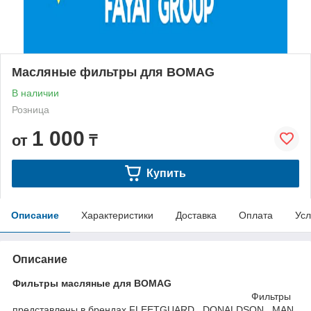
Масляные фильтры для BOMAG
В наличии
Розница
1 000
от
₸
Купить
Описание
Характеристики
Доставка
Оплата
Усл
Описание
Фильтры масляные для BOMAG
Фильтры
представлены в брендах FLEETGUARD , DONALDSON , MAN