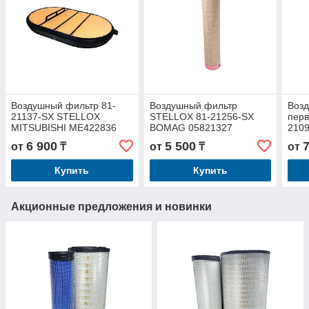
Воздушный фильтр 81-
Воздушный фильтр
Воз
21137-SX STELLOX
STELLOX 81-21256-SX
пер
MITSUBISHI ME422836
BOMAG 05821327
210
6 900
5 500
от
₸
от
₸
от
Купить
Купить
Акционные предложения и новинки