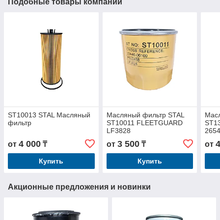
Подобные товары компании
ST10013 STAL Масляный
Масляный фильтр STAL
Мас
фильтр
ST10011 FLEETGUARD
ST1
LF3828
265
4 000
3 500
от
₸
от
₸
от
Купить
Купить
Акционные предложения и новинки