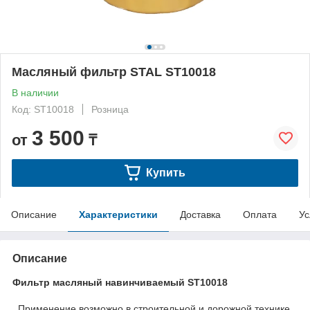
Масляный фильтр STAL ST10018
В наличии
Код: ST10018
Розница
3 500
от
₸
Купить
Описание
Характеристики
Доставка
Оплата
Ус
Описание
Фильтр масляный навинчиваемый ST10018
Применение возможно в строительной и дорожной технике