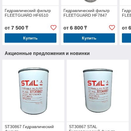
Гидравлический фильтр
Гидравлический фильтр
Гидр
FLEETGUARD HF6510
FLEETGUARD HF7847
FLE
7 500
6 800
от
₸
от
₸
от
Купить
Купить
Акционные предложения и новинки
ST30867 Гидравлический
ST30867 STAL