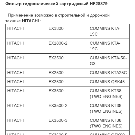
Фильтр гидравлический картриджный HF28879
Применение возможно в строительной и дорожной
технике
HITACHI :
HITACHI
EX1800
CUMMINS KTA-
19C
HITACHI
EX1800-2
CUMMINS KTA-
19C
HITACHI
EX2500
CUMMINS KTA-50-
G3
HITACHI
EX2500
CUMMINS KTA25C
HITACHI
EX2500
CUMMINS QSK45
HITACHI
EX3500
CUMMINS KT38
(TWO ENGINES)
HITACHI
EX3500-2
CUMMINS KT38
(TWO ENGINES)
HITACHI
EX3500-3
CUMMINS KT38
(TWO ENGINES)
HITACHI
EX3600-5
CUMMINS QSK60