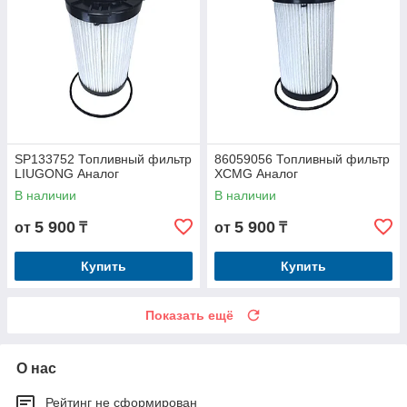
SP133752 Топливный фильтр
86059056 Топливный фильтр
LIUGONG Аналог
XCMG Аналог
В наличии
В наличии
5 900
5 900
от
₸
от
₸
Купить
Купить
Показать ещё
О нас
Рейтинг не сформирован