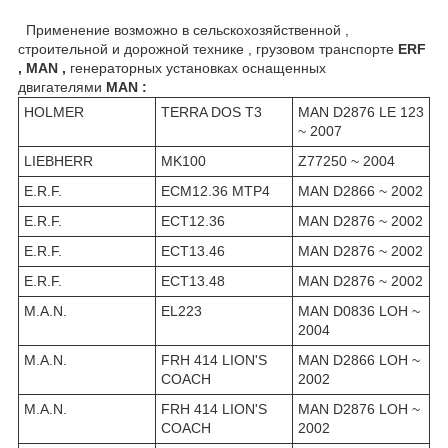
Применение возможно в сельскохозяйственной ,
строительной и дорожной технике , грузовом транспорте
ERF
, MAN ,
генераторных установках оснащенных
двигателями
MAN :
HOLMER
TERRA DOS T3
MAN D2876 LE 123
~ 2007
LIEBHERR
MK100
Z77250 ~ 2004
E.R.F.
ECM12.36 MTP4
MAN D2866 ~ 2002
E.R.F.
ECT12.36
MAN D2876 ~ 2002
E.R.F.
ECT13.46
MAN D2876 ~ 2002
E.R.F.
ECT13.48
MAN D2876 ~ 2002
M.A.N.
EL223
MAN D0836 LOH ~
2004
M.A.N.
FRH 414 LION'S
MAN D2866 LOH ~
COACH
2002
M.A.N.
FRH 414 LION'S
MAN D2876 LOH ~
COACH
2002