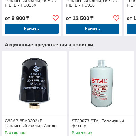
Топливный фильтр MANN
Топливный фильтр MANN
Топ
FILTER PU815X
FILTER PU910
FIL
8 900
12 500
от
₸
от
₸
от
Купить
Купить
Акционные предложения и новинки
C85AB-85AB302+B
ST20073 STAL Топливный
Топливный фильтр Аналог
фильтр
В наличии
В наличии