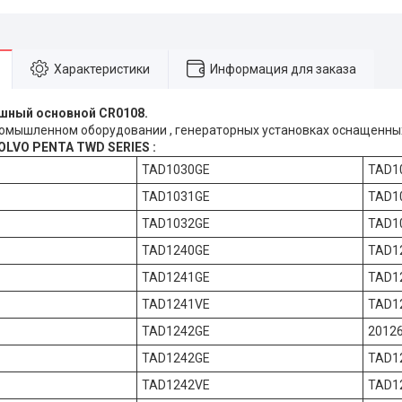
Характеристики
Информация для заказа
р воздушный основной CR
омышленном оборудовании , генераторных установках оснащенн
VOLVO PENTA TWD SERIES :
TAD1030GE
TAD1
TAD1031GE
TAD1
TAD1032GE
TAD1
TAD1240GE
TAD1
TAD1241GE
TAD1
TAD1241VE
TAD1
TAD1242GE
2012
TAD1242GE
TAD1
TAD1242VE
TAD1