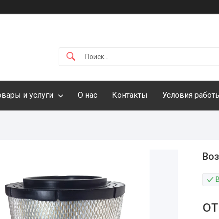
овары и услуги
О нас
Контакты
Условия работ
Во
В
о