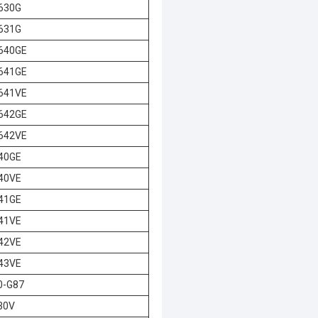
630G
631G
640GE
641GE
641VE
642GE
642VE
40GE
40VE
41GE
41VE
42VE
43VE
0-G87
30V