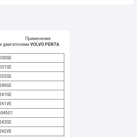
0108.
Применение
ых двигателями
VOLVO PENTA
030GE
031GE
032GE
240GE
241GE
241VE
604501
242GE
242VE