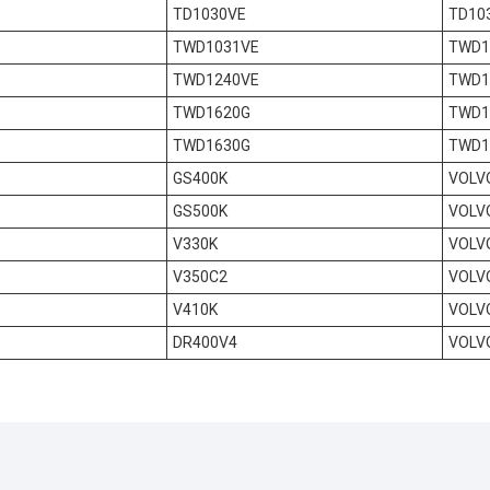
TD1030VE
TD10
TWD1031VE
TWD1
TWD1240VE
TWD1
TWD1620G
TWD1
TWD1630G
TWD1
GS400K
VOLV
GS500K
VOLV
V330K
VOLV
V350C2
VOLV
V410K
VOLV
DR400V4
VOLV