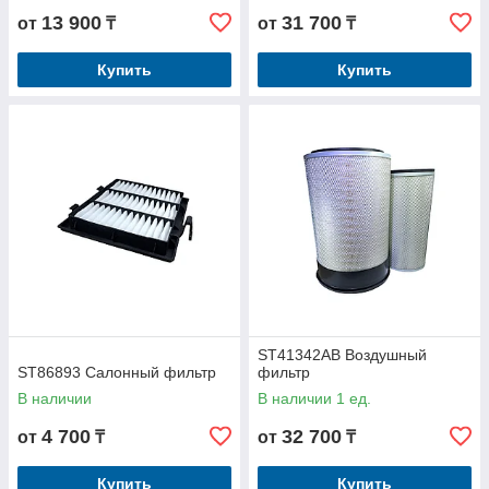
13 900
31 700
от
₸
от
₸
Купить
Купить
ST41342AB Воздушный
ST86893 Салонный фильтр
фильтр
В наличии
В наличии 1 ед.
4 700
32 700
от
₸
от
₸
Купить
Купить