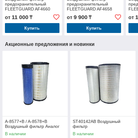
предохранительный
предохранительный
пре
FLEETGUARD AF4660
FLEETGUARD AF4658
FLE
11 000
9 900
от
₸
от
₸
от
Купить
Купить
Акционные предложения и новинки
A-8577+B / A-8578+B
ST40142AB Воздушный
Воздушный фильтр Аналог
фильтр
В наличии
В наличии