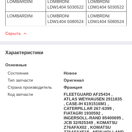
LOMBARDINI
LOMBRDNI
LOMBRDNI
LDW1404 5030522
LDW1404 5030522
LOMBARDINI
LOMBRDNI
LOMBRDNI
LDW1404 5080524
LDW1404 5080524
Скрыть
Характеристики
Основные
Состояние
Новое
Тип запчасти
Оригинал
Страна производитель
Франция
Код запчасти
FLEETGUARD AF25434 ,
ATLAS WEYHAUSEN 2911835
, CASE-IH 6191516M1 ,
CATERPILLAR 267-6399 ,
FIATAGRI 1930592 ,
INGERSOLL-RAND 85400695 ,
JCB 32/925349 , KOMATSU
Z76AFAX02 , KOMATSU
Z76AFAXE15 , NEW HOLLAND