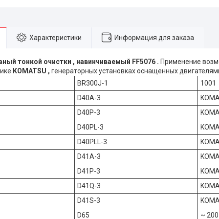
Характеристики
Информация для заказа
ный тонкой очистки , навинчиваемый FF5076 .
Применение возм
нике
KOMATSU ,
генераторных установках оснащенных двигателя
BR300J-1
1001
D40A-3
KOMA
D40P-3
KOMA
D40PL-3
KOMA
D40PLL-3
KOMA
D41A-3
KOMA
D41P-3
KOMA
D41Q-3
KOMA
D41S-3
KOMA
D65
~ 200