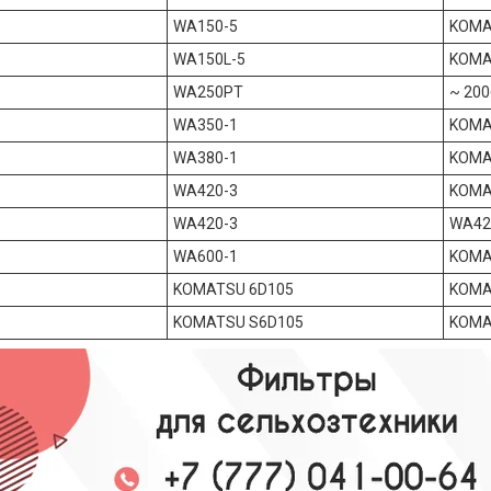
WA150-5
KOMA
WA150L-5
KOMA
WA250PT
~ 200
WA350-1
KOMA
WA380-1
KOMA
WA420-3
KOMA
WA420-3
WA42
WA600-1
KOMA
KOMATSU 6D105
KOMA
KOMATSU S6D105
KOMA