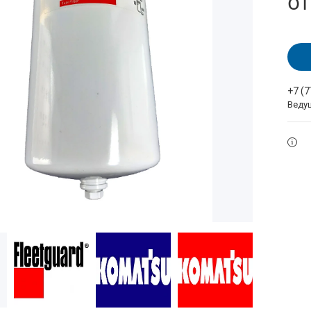
о
+7 (
Веду