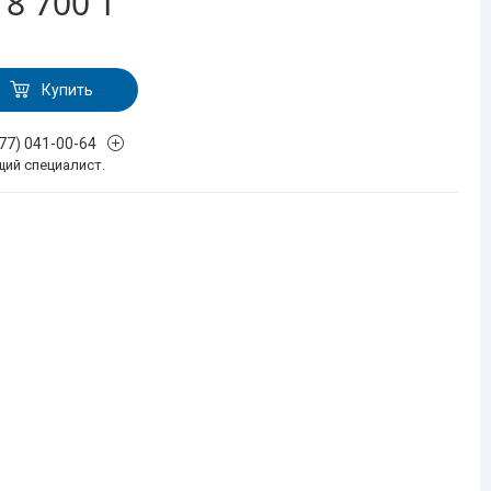
т
8 700 ₸
Купить
777) 041-00-64
щий специалист.